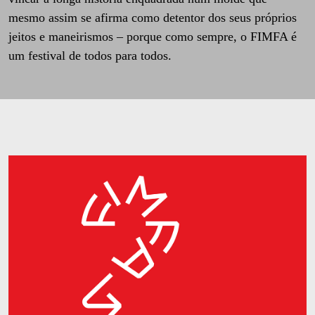
mesmo assim se afirma como detentor dos seus próprios
jeitos e maneirismos – porque como sempre, o FIMFA é
um festival de todos para todos.