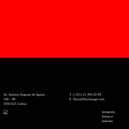
Av. António Augusto de Aguiar
T.
(+351) 21 394 20 40
148 - 3B
E.
fluor@fluordesign.com
1050-021 Lisboa
instagram
behance
linkedin