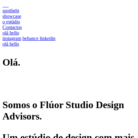
spotlight
showcase
o estúdio
Contactos
olá
hello
instagram
behance
linkedin
olá
hello
Olá.
Somos o Flúor Studio Design
Advisors.
Um estúdio de design com mais