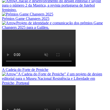
Criação e desenvolvimento do design editorial e layout
para o número 2 da Magriça, a revista portuguesa de futebol
feminino.
Prémios Game Changers 2025
Projeto de identidade e comunicação dos prémios Game
Changers 2025 para a Galileu.
A Cadeia do Forte de Peniche
"A Cadeia do Forte de Peniche" é um projeto de design
editorial para o Museu Nacional Resistência e Liberdade em
Peniche, Portugal