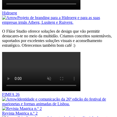
Hidroerg
Projeto de branding para a Hidroerg e para as suas
empresas irmãs Atberg, Lusiterg e Ruiverg.
O Flúor Studio oferece soluções de design que vão permitir
destacares-te no meio da multidão. Criamos conceitos sustentáveis,
suportados por excelentes soluções visuais e aconselhamento
estratégico. Oferecemos também bom café :)
FIMFA 26
Identidade e comunicação da 26ª edição do festival de
marionetas e formas animadas de Lisboa.
Revista Magriça n.º 2